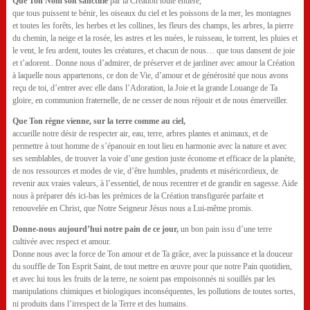
Que Ton Nom soit sanctifié
par la Création toute entière,
que tous puissent te bénir, les oiseaux du ciel et les poissons de la mer, les montagnes
et toutes les forêts, les herbes et les collines, les fleurs des champs, les arbres, la pierre
du chemin, la neige et la rosée, les astres et les nuées, le ruisseau, le torrent, les pluies et
le vent, le feu ardent, toutes les créatures, et chacun de nous… que tous dansent de joie
et t’adorent.. Donne nous d’admirer, de préserver et de jardiner avec amour la Création
à laquelle nous appartenons, ce don de Vie, d’amour et de générosité que nous avons
reçu de toi, d’entrer avec elle dans l’Adoration, la Joie et la grande Louange de Ta
gloire, en communion fraternelle, de ne cesser de nous réjouir et de nous émerveiller.
Que Ton règne vienne, sur la terre comme au ciel,
accueille notre désir de respecter air, eau, terre, arbres plantes et animaux, et de
permettre à tout homme de s’épanouir en tout lieu en harmonie avec la nature et avec
ses semblables, de trouver la voie d’une gestion juste économe et efficace de la planète,
de nos ressources et modes de vie, d’être humbles, prudents et miséricordieux, de
revenir aux vraies valeurs, à l’essentiel, de nous recentrer et de grandir en sagesse. Aide
nous à préparer dés ici-bas les prémices de la Création transfigurée parfaite et
renouvelée en Christ, que Notre Seigneur Jésus nous a Lui-même promis.
Donne-nous aujourd’hui notre pain de ce jour,
un bon pain issu d’une terre
cultivée avec respect et amour.
Donne nous avec la force de Ton amour et de Ta grâce, avec la puissance et la douceur
du souffle de Ton Esprit Saint, de tout mettre en œuvre pour que notre Pain quotidien,
et avec lui tous les fruits de la terre, ne soient pas empoisonnés ni souillés par les
manipulations chimiques et biologiques inconséquentes, les pollutions de toutes sortes,
ni produits dans l’irrespect de la Terre et des humains.