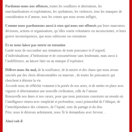
Pardonne-nous nos offenses,
toutes les souillures et aberrations, les
marchandisations et exploitations, les spoliations, les violences, tous les manques de
considération et d’amour, tous les crimes que nous avons infligés,
Comme nous pardonnons aussi à ceux qui nous ont offensés
par leurs mauvaises
décisions, actions et organisations, qu’elles soient volontaires ou inconscientes, et leurs
graves inconséquences, que nous subissons ou constatons
Et ne nous laisse pas entrer en tentation
Garde nous de succomber aux tentations de toute puissance et d’orgueil,
d’individualisme, d’hédonisme et de consumérisme sans lendemain, mais aussi à
l’indifférence, au laisser faire ou au manque d’espérance.
Délivre-nous du mal,
de la souffrance, de la misère et des chaos que nous avons
suscités par des choix déraisonnables ou mauvais ; de toutes les puissances qui
cherchent à détruire la vie.
Accorde nous de réfléchir vraiment à la portée de nos actes, et de mettre en place avec
vigueur et détermination une nouvelle civilisation, celle de l’amour.
Renouvelle nos âmes et nos cœurs, pour que nous puissions construire un monde où
l’intelligence rimera avec simplicité et profondeur, souci primordial de l’éthique, de
l’interdépendance des créatures, de l’équité, sens du partage et du don.
Père, nous le désirons ardemment, nous Te le demandons avec ferveur…
Ainsi soit-il