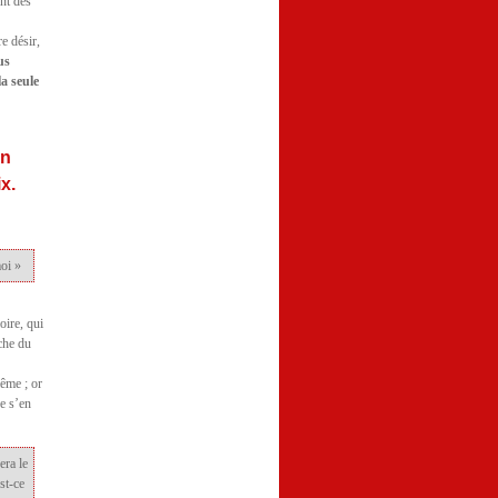
ont des
re désir,
us
la seule
en
x.
moi »
oire, qui
che du
même ; or
de s’en
era le
st-ce