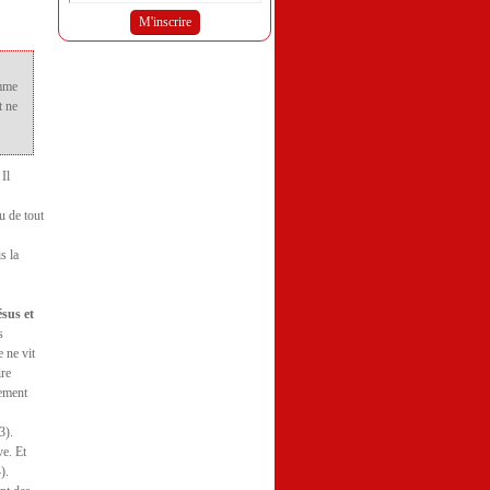
omme
t ne
 Il
u de tout
s la
ésus et
s
 ne vit
ire
lement
3).
ve. Et
).