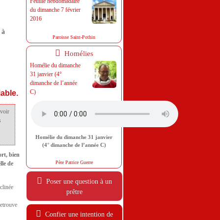
Feuille hebdomadaire
du dimanche 7 février
2016
 à
Paroisse Saint-Pothin
Homélies
Homélie du dimanche
31 janvier (4°
dimanche de l’année
C)
iable.
voir
s
Homélie du dimanche 31 janvier
(4° dimanche de l’année C)
rt, bien
Père Patrice Guerre
lle de
Poser une question à un
clinée
prêtre
retrouve
Confier une intention de