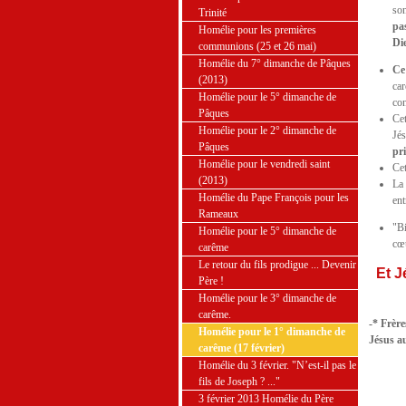
son
Trinité
pa
Homélie pour les premières
Di
communions (25 et 26 mai)
Homélie du 7° dimanche de Pâques
Ce
(2013)
car
Homélie pour le 5° dimanche de
con
Pâques
Cet
Homélie pour le 2° dimanche de
Jés
Pâques
pri
Homélie pour le vendredi saint
Cet
(2013)
La 
Homélie du Pape François pour les
ent
Rameaux
"Bi
Homélie pour le 5° dimanche de
cœu
carême
Le retour du fils prodigue ... Devenir
Et J
Père !
Homélie pour le 3° dimanche de
carême.
-* Frère
Homélie pour le 1° dimanche de
Jésus au
carême (17 février)
Homélie du 3 février. "N’est-il pas le
fils de Joseph ? ..."
3 février 2013 Homélie du Père