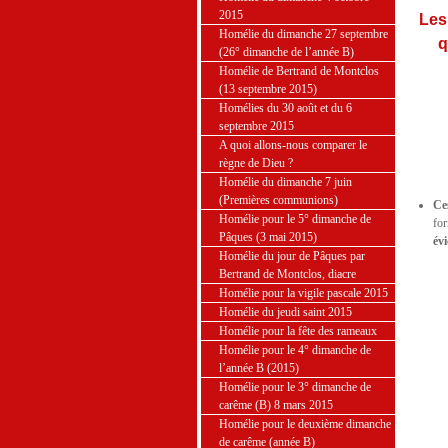
2015
Les 
Homélie du dimanche 27 septembre
q
(26° dimanche de l’année B)
Homélie de Bertrand de Montclos
(13 septembre 2015)
Homélies du 30 août et du 6
septembre 2015
A quoi allons-nous comparer le
règne de Dieu ?
Homélie du dimanche 7 juin
(Premières communions)
Ce
Homélie pour le 5° dimanche de
for
Pâques (3 mai 2015)
év
Homélie du jour de Pâques par
Bertrand de Montclos, diacre
Homélie pour la vigile pascale 2015
Homélie du jeudi saint 2015
Homélie pour la fête des rameaux
Homélie pour le 4° dimanche de
l’année B (2015)
Homélie pour le 3° dimanche de
carême (B) 8 mars 2015
Homélie pour le deuxième dimanche
de carême (année B)