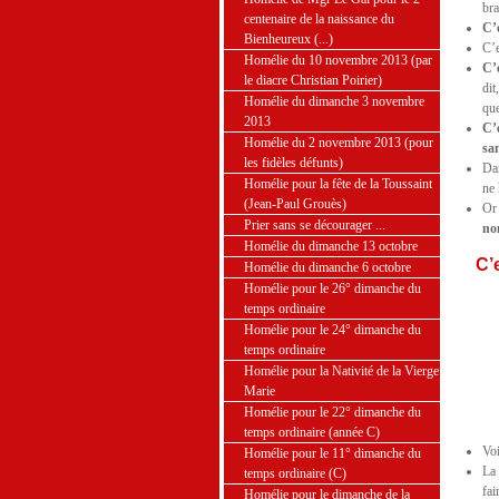
bra
centenaire de la naissance du
C’e
Bienheureux (...)
C’e
Homélie du 10 novembre 2013 (par
C’
le diacre Christian Poirier)
dit
Homélie du dimanche 3 novembre
qu
2013
C’
Homélie du 2 novembre 2013 (pour
san
les fidèles défunts)
Dan
Homélie pour la fête de la Toussaint
ne 
(Jean-Paul Grouès)
O
Prier sans se décourager ...
no
Homélie du dimanche 13 octobre
C’
Homélie du dimanche 6 octobre
Homélie pour le 26° dimanche du
temps ordinaire
Homélie pour le 24° dimanche du
temps ordinaire
Homélie pour la Nativité de la Vierge
Marie
Homélie pour le 22° dimanche du
temps ordinaire (année C)
Voi
Homélie pour le 11° dimanche du
La 
temps ordinaire (C)
fai
Homélie pour le dimanche de la