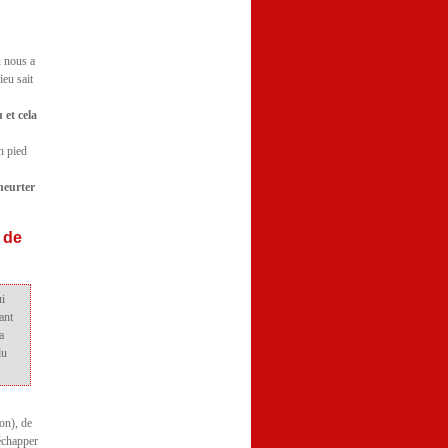
u nous a
ieu sait
 et cela
n pied
 heurter
 de
ui
ant
a
du
ion), de
’échapper