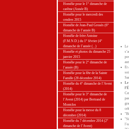
Homélie pour le 1° dimanche de
carême (Année B)
Homélie pour le mercredi des
cendres 2015
Homélie de Jean-Paul Grouès (6°
dimanche de l’année B)
Homélie de frère Antoine
(F.M.N.D.) du 1° février (4°
dimanche de l’année (...)
Le 
Homélie et photos du dimanche 25
s’a
janvier 2015
pos
aut
Homélie pour le 2° dimanche de
Et 
l’année (B)
soi
Homélie pour la fête de la Sainte
Sam
Famille (28 décembre 2014)
Le
Homélie du 4° dimanche de l’Avent
l’
(2014)
Cen
Homélie pour le 3° dimanche de
pas
l’Avent (2014) par Bertrand de
gra
Montclos
cel
Homélie pour la messe du 8
"Bi
décembre (2014)
"Si
Homélie du 7 décembre 2014 (2°
l’e
dimanche de l’Avent)