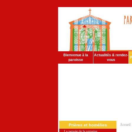
Bienvenue à la
Actualités & rendez-
P
paroisse
vous
Prières et homélies
Accueil
La pensée de la semaine