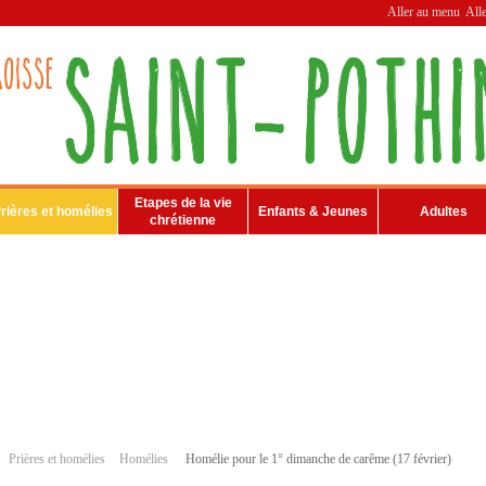
Aller au menu
All
Etapes de la vie
rières et homélies
Enfants & Jeunes
Adultes
chrétienne
Prières et homélies
Homélies
Homélie pour le 1° dimanche de carême (17 février)