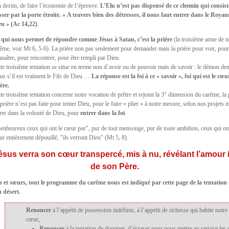
 destin, de faire l’économie de l’épreuve.
L’Elu n’est pas dispensé de ce chemin qui consist
sser par la porte étroite. « A travers bien des détresses, il nous faut entrer dans le Roya
eu » (Ac 14,22)
.
 qui nous permet de répondre comme Jésus à Satan, c’est la prière
(la troisième arme de n
ême, voir Mt 6, 5-6). La prière non pas seulement pour demander mais la prière pour voir, pou
naître, pour rencontrer, pour être rempli par Dieu.
te troisième tentation se situe en terme non d’avoir ou de pouvoir mais de savoir : le démon d
us s’il est vraiment le Fils de Dieu …
La réponse est la foi à ce « savoir », foi qui est le cœu
ère.
te troisième tentation concerne notre vocation de prêtre et rejoint la 3° dimension du carême, la 
prière n’est pas faite pour tenter Dieu, pour le faire « plier » à notre mesure, selon nos projets 
rer dans la volonté de Dieu, pour
entrer dans la foi
.
enheureux ceux qui ont le cœur pur", pur de tout mensonge, pur de toute ambition, ceux qui on
r entièrement dépouillé, "ils verront Dieu" (Mt 5, 8).
ésus verra son cœur transpercé, mis à nu, révélant l’amour i
de son Père.
s et sœurs, tout le programme du carême nous est indiqué par cette page de la tentation
 désert.
Renoncer
à l’appétit de possession indéfinie, à l’appétit de richesse qui habite notre
cœur,
Renoncer
à la tentation de dominer, d’écraser pour nous mettre au service les