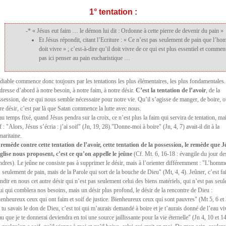
1° tentation :
-* « Jésus eut faim … le démon lui dit : Ordonne à cette pierre de devenir du pain »
Et Jésus répondit, citant l’Ecriture : « Ce n’est pas seulement de pain que l’h
doit vivre » ; c’est-à-dire qu’il doit vivre de ce qui est plus essentiel et commen
pas ici penser au pain eucharistique …
diable commence donc toujours par les tentations les plus élémentaires, les plus fondamentales.
dresse d’abord à notre besoin, à notre faim, à notre désir.
C’est la tentation de l’avoir
, de la
session, de ce qui nous semble nécessaire pour notre vie. Qu’il s’agisse de manger, de boire, o
re désir, c’est par là que Satan commence la lutte avec nous.
au temps fixé, quand Jésus pendra sur la croix, ce n’est plus la faim qui servira de tentation, mai
f : "Alors, Jésus s’écria : j’ai soif" (Jn, 19, 28)."Donne-moi à boire" (Jn, 4, 7) avait-il dit à la
aritaine.
 remède contre cette tentation de l’avoir, cette tentation de la possession, le remède que J
Église nous proposent, c’est ce qu’on appelle le jeûne
(Cf. Mt. 6, 16-18 : évangile du jour de
dres). Le jeûne ne consiste pas à supprimer le désir, mais à l’orienter différemment : "L’homme
 seulement de pain, mais de la Parole qui sort de la bouche de Dieu" (Mt, 4, 4). Jeûner, c’est fa
ndir en nous cet autre désir qui n’est pas seulement celui des biens matériels, qui n’est pas seu
ui qui comblera nos besoins, mais un désir plus profond, le désir de la rencontre de Dieu :
enheureux ceux qui ont faim et soif de justice. Bienheureux ceux qui sont pauvres" (Mt 5, 6 et 
 tu savais le don de Dieu, c’est toi qui m’aurais demandé à boire et je t’aurais donné de l’eau vi
au que je te donnerai deviendra en toi une source jaillissante pour la vie éternelle" (Jn 4, 10 et 14