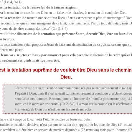
s" (Lc, 4, 9-11).
st la tentation de la fausse foi, de la fausse religion
.
st la tentation de transformer Dieu en un faiseur de miracles, la tentation de manipuler Dieu.
est la tentation de mentir sur ce qu’est Dieu
: Satan est menteur et père du mensonge : "Die
, répondit Eve, que si nous mangeons de ce fruit, nous mourrons. Pas du tout, dit Satan, mais D
e vous deviendrez comme des dieux" (Gn 3, 3-4).
est l’ultime dimension de la tentation que présente Satan, devenir Dieu, être un faux dieu
s la croix.
s cette tentation Satan propose à Jésus de faire une démonstration de sa puissance sans que so
heurte une pierre.
r
Jésus va « se jeter en bas » par amour et pour cela prendre le chemin de la croix qui va
n seulement ses pieds mais tout son être.
est la tentation suprême de vouloir être Dieu sans le chemin
Dieu.
Jésus refuse : "Lui qui était de condition divine n’a pas retenu jalousement le rang q
l’égalait à Dieu, mais il s’est anéanti lui-même, prenant la condition d’esclave, deven
semblable aux hommes. Reconnu pour un homme, il s’humilia plus encore jusqu’à l
mort, et à la mort sur une croix" (Ph 2, 6-8). La mort sur la croix c’est la révélation 
vrai visage de Dieu qui n’est pas un faiseur de miracles.
là le vrai visage de Dieu, voilà l’ultime victoire de Jésus sur Satan.
troisième tentation, décisive, n’est pas une tentation de s’approprier les dons de Dieu (1° tentat
re semblant « d’être bien en servant de manière déguisée » (2° tentation) mais pour l’homme d