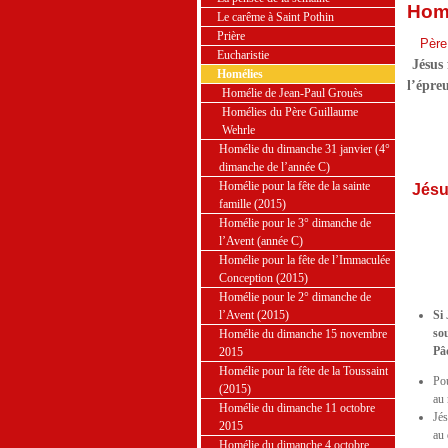
Homé
Le carême à Saint Pothin
Prière
Père
Eucharistie
Jésus 
Homélies
l’épre
Homélie de Jean-Paul Grouès
Homélies du Père Guillaume
Wehrle
Homélie du dimanche 31 janvier (4°
dimanche de l’année C)
Homélie pour la fête de la sainte
Jésus
famille (2015)
Homélie pour le 3° dimanche de
l’Avent (année C)
Homélie pour la fête de l’Immaculée
Conception (2015)
Homélie pour le 2° dimanche de
l’Avent (2015)
Si
so
Homélie du dimanche 15 novembre
Pâ
2015
Homélie pour la fête de la Toussaint
Pou
(2015)
au 
Homélie du dimanche 11 octobre
Jés
2015
au 
Homélie du dimanche 4 octobre