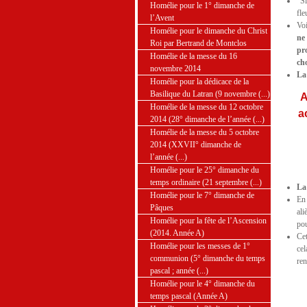
"Si
Homélie pour le 1° dimanche de
fle
l’Avent
Voi
Homélie pour le dimanche du Christ
ne
Roi par Bertrand de Montclos
pr
Homélie de la messe du 16
ch
novembre 2014
La
Homélie pour la dédicace de la
Basilique du Latran (9 novembre (...)
A
Homélie de la messe du 12 octobre
a
2014 (28° dimanche de l’année (...)
Homélie de la messe du 5 octobre
2014 (XXVII° dimanche de
l’année (...)
Homélie pour le 25° dimanche du
temps ordinaire (21 septembre (...)
La
Homélie pour le 7° dimanche de
En 
Pâques
ali
Homélie pour la fête de l’Ascension
pou
(2014. Année A)
Cet
Homélie pour les messes de 1°
cel
communion (5° dimanche du temps
ren
pascal ; année (...)
Homélie pour le 4° dimanche du
temps pascal (Année A)