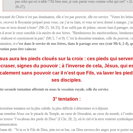
pas celui qui est à table ? Eh bien moi, je suis parmi vous comme celui qui sert" » (L
26-27).
royauté du Christ n’est pas domination, elle n’est pas pouvoir, elle est service. "Venez les bén
e, recevez le Royaume préparé pour vous, car j’ai eu faim, et vous m’avez donné à manger, j’ai 
vous m’avez donné à boire" (Mt 25, 34-35). Il ne suffit pas de jeûner, encore faut-il partager, e
t-il avoir le cœur sensible à la misère de nos frères. "Bienheureux les miséricordieux, bienheu
 réalisent et construisent la paix" (Mt 5, 7 et 9). C’est la deuxième tentation, celle du pouvoir, ce
mination, et
c’est dans le service de nos frères, dans le partage avec eux (voir Mt 6, 2-4), q
ntation peut-être vaincue
.
sus aura les pieds cloués sur la croix : ces pieds qui serven
craser, signes du pouvoir ; à l’inverse de cela, Jésus, qui e
calement sans pouvoir car il n’est que Fils, va laver les pie
ses disciples.
tte seconde tentation affermit en nous la vocation royale, celle du service.
3° tentation :
troisième tentation est la plus subtile, la plus difficile à déterminer et à déjouer.
an emmène Jésus sur le pinacle du Temple, au cœur de Jérusalem, au cœur du monde, à l’endroi
se trouve "l’escabeau des pieds de Dieu" (I Chr. 28, 2), où le ciel et la terre rentrent symboliq
mmunication.
Satan dit : "Si tu es le Fils de Dieu, jette-toi en bas, car Dieu enverra des anges pour te porter su