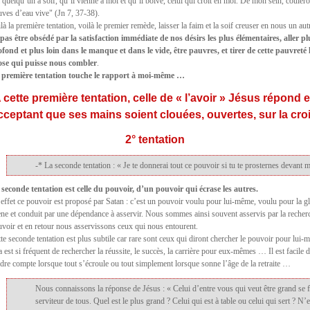
 quelqu’un a soif, qu’il vienne à moi et qu’il boive, celui qui croit en moi. De mon sein, couler
uves d’eau vive" (Jn 7, 37-38).
là la première tentation, voilà le premier remède, laisser la faim et la soif creuser en nous un aut
 pas être obsédé par la satisfaction immédiate de nos désirs les plus élémentaires, aller pl
ofond et plus loin dans le manque et dans le vide, être pauvres, et tirer de cette pauvreté 
ose qui puisse nous combler
.
 première tentation touche le rapport à moi-même …
 cette première tentation, celle de « l’avoir » Jésus répond 
cceptant que ses mains soient clouées, ouvertes, sur la croi
2° tentation
-* La seconde tentation : « Je te donnerai tout ce pouvoir si tu te prosternes devant 
 seconde tentation est celle du pouvoir, d’un pouvoir qui écrase les autres.
effet ce pouvoir est proposé par Satan : c’est un pouvoir voulu pour lui-même, voulu pour la gl
ène et conduit par une dépendance à asservir. Nous sommes ainsi souvent asservis par la recher
voir et en retour nous asservissons ceux qui nous entourent.
te seconde tentation est plus subtile car rare sont ceux qui diront chercher le pouvoir pour lui-
a est si fréquent de rechercher la réussite, le succès, la carrière pour eux-mêmes … Il est facile 
dre compte lorsque tout s’écroule ou tout simplement lorsque sonne l’âge de la retraite …
Nous connaissons la réponse de Jésus : « Celui d’entre vous qui veut être grand se f
serviteur de tous. Quel est le plus grand ? Celui qui est à table ou celui qui sert ? N’e