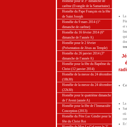
Homélie pour le 3° dimanche de
carême (Evangile de la Samaritaine)
Homélie du Pape François en la fête
La 
de Saint Joseph
Pèr
Homélie du 9 mars 2014 (1°
et 
dimanche de carême)
fau
Homélie du 16 février 2014 (6°
qui
dimanche de l’année A)
do
Homélie pour le 2 février
te
(Présentation de Jésus au Temple)
Homélie du 26 janvier 2014 (3°
Jé
dimanche de l’année A)
é
Homélie pour la fête du Baptême du
Christ (12 janvier 2014)
radi
Homélie de la messe du 24 décembre
(18h30)
Homélie de la messe du 24 décembre
Ce
(22h30)
Homélie pour le quatrième dimanche
de l’Avent (année A)
La 
Homélie pour la fête de l’Immaculée
Sat
Conception (2013)
où 
Homélie du Père Luc Gindre pour la
co
fête du Christ Roi
Et 
Homélie de Mgr Le Gal pour le 2°