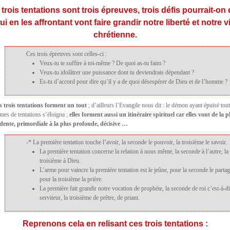
trois tentations sont trois épreuves, trois défis pourrait-on 
ui en les affrontant vont faire grandir notre liberté et notre v
chrétienne.
Ces trois épreuves sont celles-ci :
Veux-tu te suffire à toi-même ? De quoi as-tu faim ?
Veux-tu idolâtrer une puissance dont tu deviendrais dépendant ?
Es-tu d’accord pour dire qu’il y a de quoi désespérer de Dieu et de l’homme ?
s trois tentations forment un tout
; d’ailleurs l’Evangile nous dit : le démon ayant épuisé tout
mes de tentations s’éloigna ;
elles forment aussi un itinéraire spirituel car elles vont de la p
idente, primordiale à la plus profonde, décisive …
-* La première tentation touche l’avoir, la seconde le pouvoir, la troisième le savoir.
La première tentation concerne la relation à nous même, la seconde à l’autre, la
troisième à Dieu.
L’arme pour vaincre la première tentation est le jeûne, pour la seconde le partag
pour la troisième la prière.
La première fait grandir notre vocation de prophète, la seconde de roi c’est-à-d
serviteur, la troisième de prêtre, de priant.
Reprenons cela en relisant ces trois tentations :