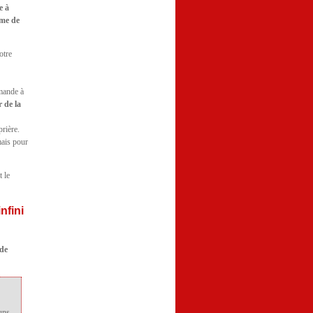
e à
ume de
otre
r
emande à
r de la
prière.
mais pour
t le
nfini
 de
 uns