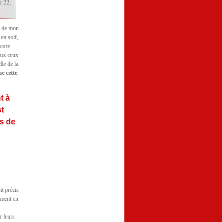
c 22,
is de mon
eu soif,
ncore
reux ceux
lle de la
ue cette
t à
st
ds de
t précis
uement en
r leurs