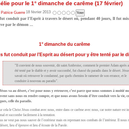
lie pour le 1° dimanche de carême (17 février)
18 février 2013
 Patrice Guerre
fut conduit par l’Esprit à travers le désert où, pendant 40 jours, Il fut mis
uve par le démon ...
1° dimanche du carême
 fut conduit par l’Esprit au désert pour y être tenté par le d
"Il convient de nous souvenir, dit saint Ambroise, comment le premier Adam après a
été tenté par le diable et y avoir succombé, fut chassé du paradis dans le désert. Jésu
savait où retrouver le condamné, par quels chemins le ramener de son errance, et le
conduire à nouveau au paradis".
 Jésus va au désert, c’est pour nous y retrouver, c’est parce que nous sommes à moitié mo
uvent sans nous en rendre compte, et que nous avons besoin d’être conduit vers la vie, ce
ques, celle du paradis.
r cela le Christ Jésus combat avec nous, entre dans ce carême avec nous, car notre nature est in
mal et succombe facilement à la tentation.
us ne veut pas nous sauver de l’extérieur mais en reprenant nos combats de l’intérieur. Il nous 
désert, lieu d’épreuve et lieu d’écoute de la Parole.