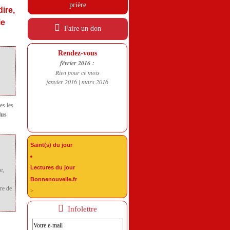
prière
dire,
ie
Faire un don
Rendez-vous
février 2016 :
Rien pour ce mois
janvier 2016
|
mars 2016
es les
lus
Saint(s) du jour
Lectures du jour
e,
Bonnenouvelle.fr
ire de
>
Infolettre