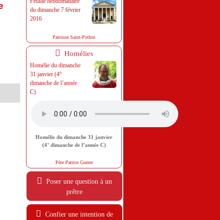
Feuille hebdomadaire
e
du dimanche 7 février
2016
Paroisse Saint-Pothin
Homélies
Homélie du dimanche
31 janvier (4°
dimanche de l’année
C)
Homélie du dimanche 31 janvier
(4° dimanche de l’année C)
Père Patrice Guerre
Poser une question à un
prêtre
Confier une intention de