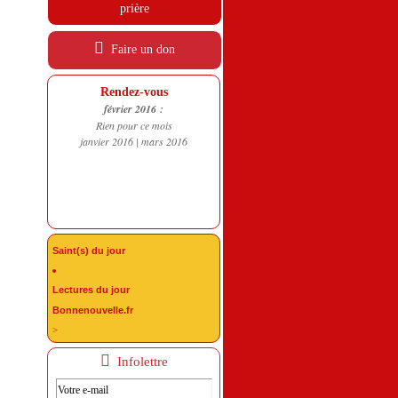
prière
Faire un don
Rendez-vous
février 2016 :
Rien pour ce mois
janvier 2016
|
mars 2016
Saint(s) du jour
Lectures du jour
Bonnenouvelle.fr
>
Infolettre