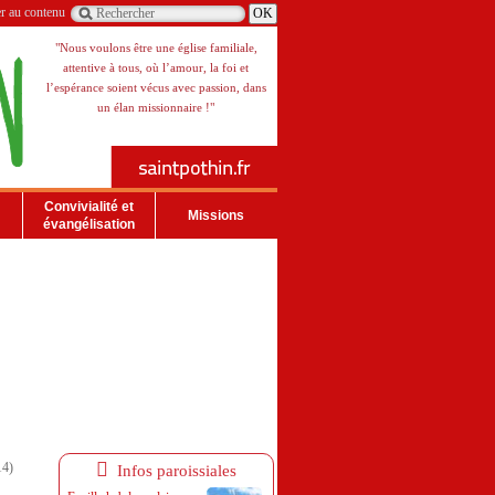
er au contenu
"Nous voulons être une église familiale,
attentive à tous, où l’amour, la foi et
l’espérance soient vécus avec passion, dans
un élan missionnaire !"
Convivialité et
Missions
évangélisation
14)
Infos paroissiales