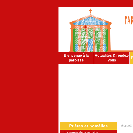
Bienvenue à la
Actualités & rendez-
P
paroisse
vous
Prières et homélies
Accueil
La pensée de la semaine