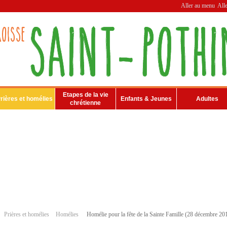
Aller au menu
All
Etapes de la vie
rières et homélies
Enfants & Jeunes
Adultes
chrétienne
Prières et homélies
Homélies
Homélie pour la fête de la Sainte Famille (28 décembre 20