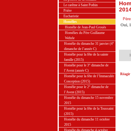
Homé
Le carême à Saint Pothin
2014
Prière
Eucharistie
Père
Homélies
Oui, l
Homélie de Jean-Paul Grouès
Homélies du Père Guillaume
Wehrle
Homélie du dimanche 31 janvier (4°
dimanche de l’année C)
Homélie pour la fête de la sainte
H
famille (2015)
Homélie pour le 3° dimanche de
l’Avent (année C)
Réagir 
Homélie pour la fête de l’Immaculée
Conception (2015)
Homélie pour le 2° dimanche de
l’Avent (2015)
Homélie du dimanche 15 novembre
2015
Homélie pour la fête de la Toussaint
(2015)
Homélie du dimanche 11 octobre
2015
Homélie du dimanche 4 octobre