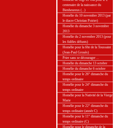
centenaire de la naissance du
Bienheureux (...)
Homélie du 10 novembre 2013 (par
le diacre Christian Poirier)
Homélie du dimanche 3 novembre
2013
Homélie du 2 novembre 2013 (pour
les fidèles défunts)
Homélie pour la fête de la Toussaint
(Jean-Paul Grouès)
Prier sans se décourager ...
Homélie du dimanche 13 octobre
Homélie du dimanche 6 octobre
Homélie pour le 26° dimanche du
temps ordinaire
Homélie pour le 24° dimanche du
temps ordinaire
Homélie pour la Nativité de la Vierge
Marie
Homélie pour le 22° dimanche du
temps ordinaire (année C)
Homélie pour le 11° dimanche du
temps ordinaire (C)
Homélie pour le dimanche de la