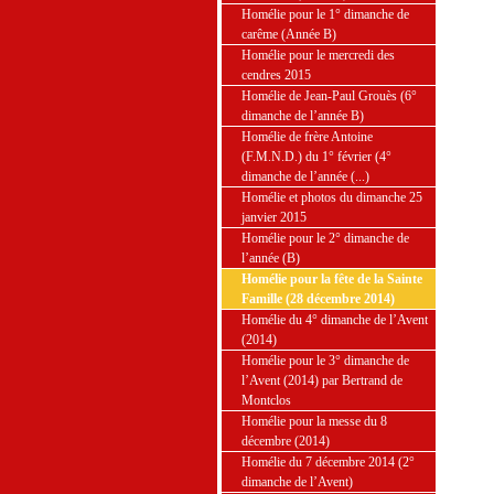
Homélie pour le 1° dimanche de
carême (Année B)
Homélie pour le mercredi des
cendres 2015
Homélie de Jean-Paul Grouès (6°
dimanche de l’année B)
Homélie de frère Antoine
(F.M.N.D.) du 1° février (4°
dimanche de l’année (...)
Homélie et photos du dimanche 25
janvier 2015
Homélie pour le 2° dimanche de
l’année (B)
Homélie pour la fête de la Sainte
Famille (28 décembre 2014)
Homélie du 4° dimanche de l’Avent
(2014)
Homélie pour le 3° dimanche de
l’Avent (2014) par Bertrand de
Montclos
Homélie pour la messe du 8
décembre (2014)
Homélie du 7 décembre 2014 (2°
dimanche de l’Avent)