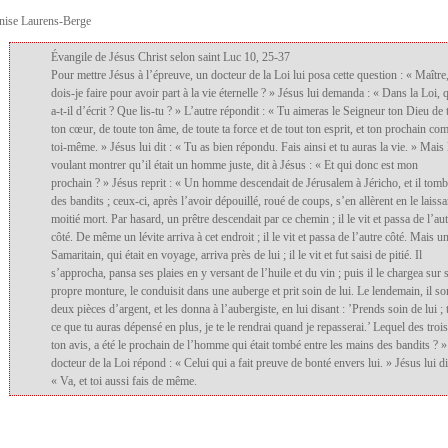
nise Laurens-Berge
Évangile de Jésus Christ selon saint Luc 10, 25-37
Pour mettre Jésus à l’épreuve, un docteur de la Loi lui posa cette question : « Maître
dois-je faire pour avoir part à la vie éternelle ? » Jésus lui demanda : « Dans la Loi, 
a-t-il d’écrit ? Que lis-tu ? » L’autre répondit : « Tu aimeras le Seigneur ton Dieu de 
ton cœur, de toute ton âme, de toute ta force et de tout ton esprit, et ton prochain c
toi-même. » Jésus lui dit : « Tu as bien répondu. Fais ainsi et tu auras la vie. » Mais 
voulant montrer qu’il était un homme juste, dit à Jésus : « Et qui donc est mon
prochain ? » Jésus reprit : « Un homme descendait de Jérusalem à Jéricho, et il tomb
des bandits ; ceux-ci, après l’avoir dépouillé, roué de coups, s’en allèrent en le laissa
moitié mort. Par hasard, un prêtre descendait par ce chemin ; il le vit et passa de l’au
côté. De même un lévite arriva à cet endroit ; il le vit et passa de l’autre côté. Mais u
Samaritain, qui était en voyage, arriva près de lui ; il le vit et fut saisi de pitié. Il
s’approcha, pansa ses plaies en y versant de l’huile et du vin ; puis il le chargea sur 
propre monture, le conduisit dans une auberge et prit soin de lui. Le lendemain, il sor
deux pièces d’argent, et les donna à l’aubergiste, en lui disant : ’Prends soin de lui ; 
ce que tu auras dépensé en plus, je te le rendrai quand je repasserai.’ Lequel des trois
ton avis, a été le prochain de l’homme qui était tombé entre les mains des bandits ? 
docteur de la Loi répond : « Celui qui a fait preuve de bonté envers lui. » Jésus lui di
« Va, et toi aussi fais de même.