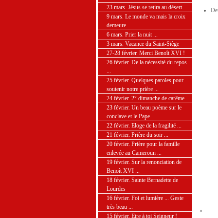
23 mars. Jésus se retira au désert ...
De
9 mars. Le monde va mais la croix
demeure ...
6 mars. Prier la nuit ...
3 mars. Vacance du Saint-Siège
27-28 février. Merci Benoît XVI !
26 février. De la nécessité du repos
...
25 février. Quelques paroles pour
soutenir notre prière ...
24 février. 2° dimanche de carême
23 février. Un beau poème sur le
conclave et le Pape
22 février. Eloge de la fragilité ...
21 février. Prière du soir ...
20 février. Prière pour la famille
enlevée au Cameroun ...
19 février. Sur la renonciation de
Benoît XVI ...
18 février. Sainte Bernadette de
Lourdes
16 février. Foi et lumière ... Geste
très beau ...
»
15 février. Etre à toi Seigneur !