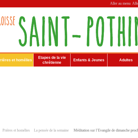
Aller au menu
All
Etapes de la vie
rières et homélies
Enfants & Jeunes
Adultes
chrétienne
Prières et homélies
La pensée de la semaine
Méditation sur l’Evangile de dimanche proc