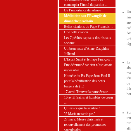
contempler l’inouï du pardon ...
De l’importance du silence ...
Un 
Méditation sur l’Evangile de
lai
dimanche prochain
aux
Belles citations du Pape François ...
cad
Une belle citation ...
Arr
Les 7 péchés capitaux des réseaux
prè
sociaux
rég
Un beau texte d’Anne-Dauphine
Julliand
L’Esprit Saint et le Pape François ...
Le 
Etre déterminé car rien n’est jamais
ab
impossible ...
mai
Homélie du Bx Pape Jean-Paul II
tém
pour la béatification des petits
ou 
bergers de (...)
il 
17 avril. Trouver la porte étroite.
bon
16 avril. Saints et humbles de coeur
...
Qu’est-ce que la sainteté ?
So
"ô Marie ne tarde pas"
tou
27 mars. Messe chrismale et
pro
renouvellement des promesses
aff
sacerdotales