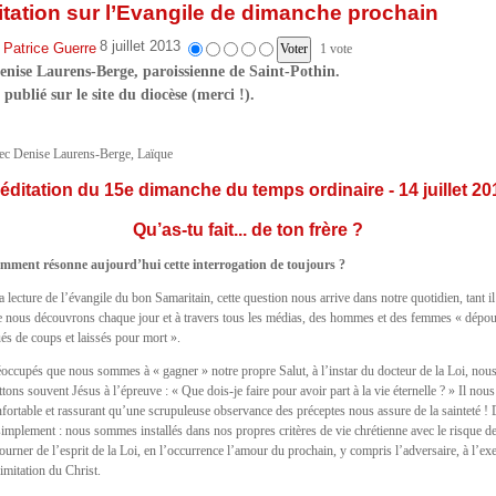
tation sur l’Evangile de dimanche prochain
8 juillet 2013
 Patrice Guerre
1 vote
enise Laurens-Berge, paroissienne de Saint-Pothin.
 publié sur le site du diocèse (merci !).
ec Denise Laurens-Berge, Laïque
éditation du 15e dimanche du temps ordinaire - 14 juillet 20
Qu’as-tu fait... de ton frère ?
mment résonne aujourd’hui cette interrogation de toujours ?
a lecture de l’évangile du bon Samaritain, cette question nous arrive dans notre quotidien, tant il
 nous découvrons chaque jour et à travers tous les médias, des hommes et des femmes « dépoui
és de coups et laissés pour mort ».
occupés que nous sommes à « gagner » notre propre Salut, à l’instar du docteur de la Loi, nou
tons souvent Jésus à l’épreuve : « Que dois-je faire pour avoir part à la vie éternelle ? » Il nous
fortable et rassurant qu’une scrupuleuse observance des préceptes nous assure de la sainteté !
simplement : nous sommes installés dans nos propres critères de vie chrétienne avec le risque d
ourner de l’esprit de la Loi, en l’occurrence l’amour du prochain, y compris l’adversaire, à l’ex
’imitation du Christ.