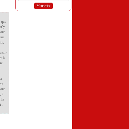
, que
qu’y
tout
omme
lui,
a sur
nt à
tre
n
sa
tit
tout
, à
» Le
t :