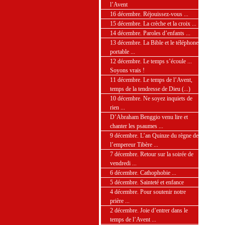
l’Avent
16 décembre. Réjouissez-vous ...
15 décembre. La crèche et la croix ...
14 décembre. Paroles d’enfants ...
13 décembre. La Bible et le téléphone
portable ...
12 décembre. Le temps s’écoule ...
Soyons vrais !
11 décembre. Le temps de l’Avent,
temps de la tendresse de Dieu (...)
10 décembre. Ne soyez inquiets de
rien ...
D’Abraham Benggio venu lire et
chanter les psaumes ...
9 décembre. L’an Quinze du règne de
l’empereur Tibère ...
7 décembre. Retour sur la soirée de
vendredi ...
6 décembre. Cathophobie ...
5 décembre. Sainteté et enfance
4 décembre. Pour soutenir notre
prière ...
2 décembre. Joie d’entrer dans le
temps de l’Avent ...