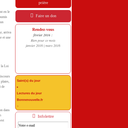
prière
nt en le
Faire un don
soumis
 un
!
Rendez-vous
e, arriva
février 2016 :
le et une
Rien pour ce mois
janvier 2016
|
mars 2016
 la Loi
discours
Saint(s) du jour
 plaies,
t de
Lectures du jour
Bonnenouvelle.fr
>
on dans
n
Infolettre
 est