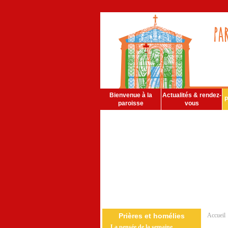
Bienvenue à la
Actualités & rendez-
P
paroisse
vous
Prières et homélies
Accueil
La pensée de la semaine