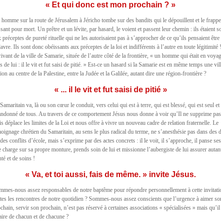
« Et qui donc est mon prochain ? »
homme sur la route de Jérusalem à Jéricho tombe sur des bandits qui le dépouillent et le frappe
ssant pour mort. Un prêtre et un lévite, par hasard, le voient et passent leur chemin : ils étaient 
 préceptes de pureté rituelle qui ne les autorisaient pas à s’approcher de ce qu’ils pensaient être
avre. Ils sont donc obéissants aux préceptes de la loi et indifférents à l’autre en toute légitimité 
ivant de la ville de Samarie, située de l’autre côté de la frontière, « un homme qui était en voyag
s de lui : il le vit et fut saisi de pitié. » Est-ce un hasard si la Samarie est en même temps une vil
ion au centre de la Palestine, entre la Judée et la Galilée, autant dire une région-frontière ?
« ... il le vit et fut saisi de pitié »
Samaritain va, là ou son cœur le conduit, vers celui qui est à terre, qui est blessé, qui est seul et
andonné de tous. Au travers de ce comportement Jésus nous donne à voir qu’Il ne supprime pas
s déplace les limites de la Loi et nous offre à vivre un nouveau cadre de relation fraternelle. Le
oignage chrétien du Samaritain, au sens le plus radical du terme, ne s’anesthésie pas dans des 
des conflits d’école, mais s’exprime par des actes concrets : il le voit, il s’approche, il panse ses
le charge sur sa propre monture, prends soin de lui et missionne l’aubergiste de lui assurer autan
té et de soins !
« Va, et toi aussi, fais de même. » invite Jésus.
mmes-nous assez responsables de notre baptême pour répondre personnellement à cette invitati
tes les rencontres de notre quotidien ? Sommes-nous assez conscients que l’urgence à aimer so
chain, servir son prochain, n’est pas réservé à certaines associations « spécialisées » mais qu’il
aire de chacun et de chacune ?