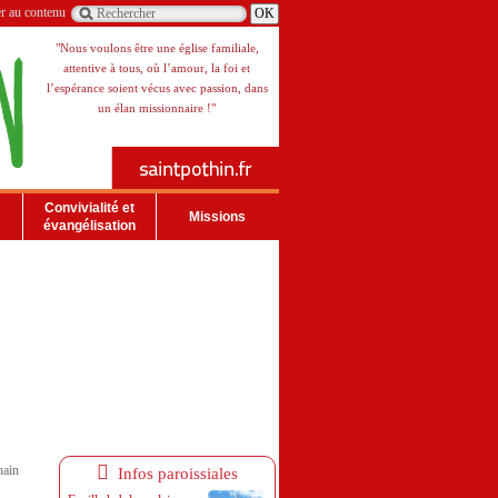
er au contenu
"Nous voulons être une église familiale,
attentive à tous, où l’amour, la foi et
l’espérance soient vécus avec passion, dans
un élan missionnaire !"
Convivialité et
Missions
évangélisation
hain
Infos paroissiales