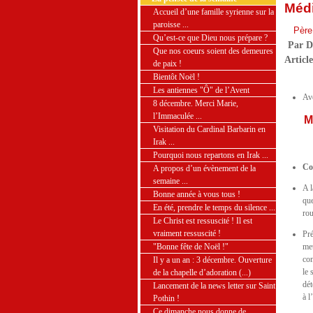
Médi
Accueil d’une famille syrienne sur la
paroisse ...
Père
Qu’est-ce que Dieu nous prépare ?
Par D
Que nos coeurs soient des demeures
Article
de paix !
Bientôt Noël !
Les antiennes "Ô" de l’Avent
Av
8 décembre. Merci Marie,
l’Immaculée ...
M
Visitation du Cardinal Barbarin en
Irak ...
Pourquoi nous repartons en Irak ...
Co
A propos d’un évènement de la
semaine ...
A l
Bonne année à vous tous !
que
En été, prendre le temps du silence ...
rou
Le Christ est ressuscité ! Il est
vraiment ressuscité !
Pré
"Bonne fête de Noël !"
met
con
Il y a un an : 3 décembre. Ouverture
le 
de la chapelle d’adoration (...)
dét
Lancement de la news letter sur Saint
à l
Pothin !
Ce dimanche nous donne de