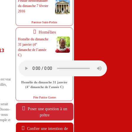
Feuille hebdomadaire
du dimanche 7 février
2016
Paroisse Saint-Pothin
Homélies
Homélie du dimanche
31 janvier (4°
dimanche de l’année
13
C)
 est vrai
Homélie du dimanche 31 janvier
llés,
(4° dimanche de l’année C)
Père Patrice Guerre
s
 serait
Poser une question à un
 Disons-
e nous
prêtre
emple et
Confier une intention de