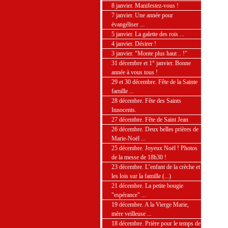
8 janvier. Manifestez-vous !
7 janvier. Une année pour
évangéliser ...
5 janvier. La galette des rois ...
4 janvier. Désirer !
3 janvier. "Monte plus haut .. !"
31 décembre et 1° janvier. Bonne
année à vous tous !
29 et 30 décembre. Fête de la Sainte
famille ...
28 décembre. Fête des Saints
Innocents.
27 décembre. Fête de Saint Jean
26 décembre. Deux belles prières de
Marie-Noël ...
25 décembre. Joyeux Noël ! Photos
de la messe de 18h30 !
23 décembre. L’enfant de la crèche et
les lois sur la famille (...)
21 décembre. La petite bougie
"espérance" ...
19 décembre. A la Vierge Marie,
mère veilleuse ...
18 décembre. Prière pour le temps de