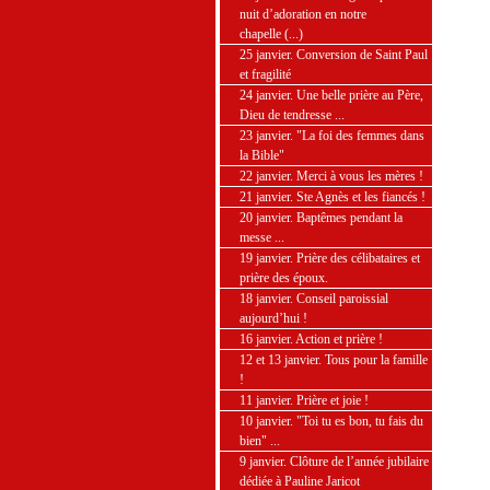
nuit d’adoration en notre
chapelle (...)
25 janvier. Conversion de Saint Paul
et fragilité
24 janvier. Une belle prière au Père,
Dieu de tendresse ...
23 janvier. "La foi des femmes dans
la Bible"
22 janvier. Merci à vous les mères !
21 janvier. Ste Agnès et les fiancés !
20 janvier. Baptêmes pendant la
messe ...
19 janvier. Prière des célibataires et
prière des époux.
18 janvier. Conseil paroissial
aujourd’hui !
16 janvier. Action et prière !
12 et 13 janvier. Tous pour la famille
!
11 janvier. Prière et joie !
10 janvier. "Toi tu es bon, tu fais du
bien" ...
9 janvier. Clôture de l’année jubilaire
dédiée à Pauline Jaricot