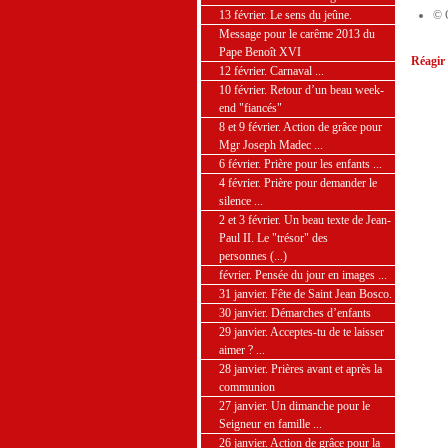
13 février. Le sens du jeûne.
© 
Message pour le carême 2013 du
Pape Benoît XVI
Réagir 
12 février. Carnaval ...
10 février. Retour d’un beau week-
end "fiancés"
8 et 9 février. Action de grâce pour
Mgr Joseph Madec ...
6 février. Prière pour les enfants ...
4 février. Prière pour demander le
silence ...
2 et 3 février. Un beau texte de Jean-
Paul II. Le "trésor" des
personnes (...)
février. Pensée du jour en images ...
31 janvier. Fête de Saint Jean Bosco.
30 janvier. Démarches d’enfants
29 janvier. Acceptes-tu de te laisser
aimer ? ...
28 janvier. Prières avant et après la
communion
27 janvier. Un dimanche pour le
Seigneur en famille ...
26 janvier. Action de grâce pour la